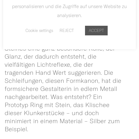
ganze Schönheit so und die Wölbung,
personalisieren und die Zugriffe auf unsere Website zu
das runde berührt sachte und zart die
analysieren.
Fingeroberfläche.
Cookie settings
REJECT
ACCEPT
In der Juwelerie spielt der Schliff eines
Steines eine ganz besondere Rolle, der
Glanz, der dadurch entsteht, die
vielfältigen Lichtreflexe, die der
tragenden Hand Wert suggerieren. Die
Schleifungen, diesen Formkanon, hat die
formsichere Gestalterin in edlem Metall
nachgearbeitet. Was entsteht? Ein
Prototyp Ring mit Stein, das Klischee
dieser Klunkerstücke – und doch
minimiert in einem Material – Silber zum
Beispiel.