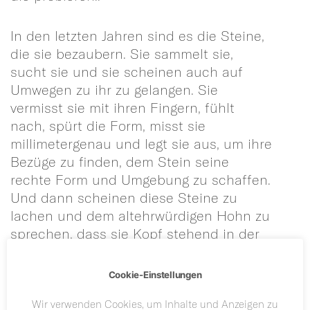
In den letzten Jahren sind es die Steine,
die sie bezaubern. Sie sammelt sie,
sucht sie und sie scheinen auch auf
Umwegen zu ihr zu gelangen. Sie
vermisst sie mit ihren Fingern, fühlt
nach, spürt die Form, misst sie
millimetergenau und legt sie aus, um ihre
Bezüge zu finden, dem Stein seine
rechte Form und Umgebung zu schaffen.
Und dann scheinen diese Steine zu
lachen und dem altehrwürdigen Hohn zu
sprechen, dass sie Kopf stehend in der
Fassung gebettet sind. Die Unterseite zu
Oberst. Das klingt ein wenig verwegen,
Cookie-Einstellungen
einen Kopfstand des Steines? Und doch
zeigt er seine glatte blanke Fläche, seine
Wir verwenden Cookies, um Inhalte und Anzeigen zu